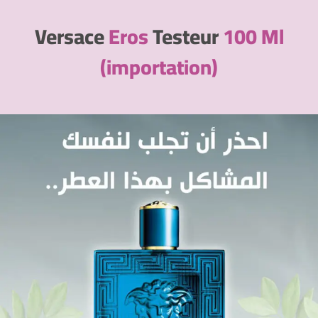
Versace
Eros
Testeur
100 Ml
(importation)