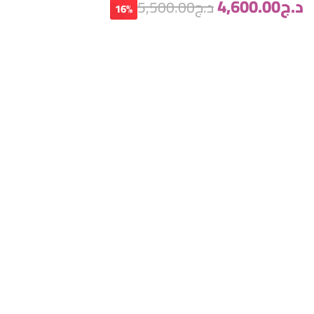
د.ج
4,600.00
د.ج
5,500.00
16%