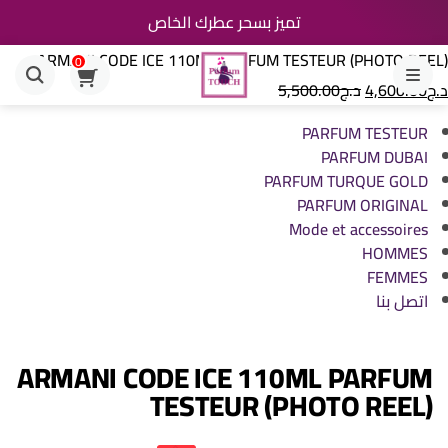
تميز بسحر عطرك الخاص
ARMANI CODE ICE 110ML PARFUM TESTEUR (PHOTO REEL)
0
القائمة
د.ج
4,600.00
د.ج
5,500.00
PARFUM TESTEUR
PARFUM DUBAI
PARFUM TURQUE GOLD
PARFUM ORIGINAL
Mode et accessoires
HOMMES
FEMMES
اتصل بنا
ARMANI CODE ICE 110ML PARFUM
TESTEUR (PHOTO REEL)