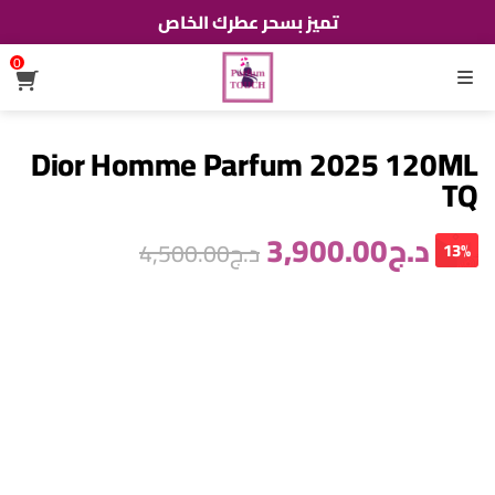
تميز بسحر عطرك الخاص
0
القائمة
Dior Homme Parfum 2025 120ML
TQ
د.ج
3,900.00
د.ج
4,500.00
13%