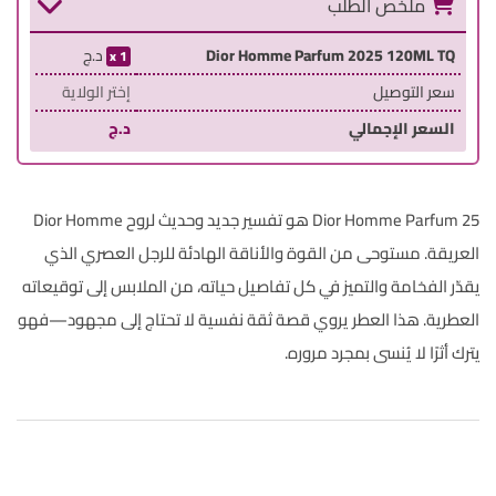
ملخص الطلب
Dior Homme Parfum 2025 120ML TQ
د.ج
1
سعر التوصيل
إختر الولاية
السعر الإجمالي
د.ج
Dior Homme Parfum 25 هو تفسير جديد وحديث لروح Dior Homme
العريقة. مستوحى من القوة والأناقة الهادئة للرجل العصري الذي
يقدّر الفخامة والتميز في كل تفاصيل حياته، من الملابس إلى توقيعاته
العطرية. هذا العطر يروي قصة ثقة نفسية لا تحتاج إلى مجهود—فهو
يترك أثرًا لا يُنسى بمجرد مروره.