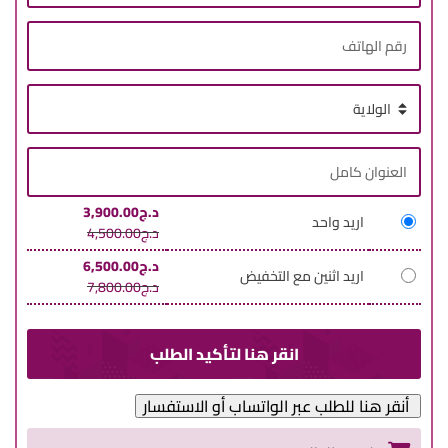
د.ج
3,900.00
اريد واحد
د.ج
4,500.00
د.ج
6,500.00
اريد اثنين مع التخفيض
د.ج
7,800.00
أنقر هنا للطلب عبر الواتساب أو الاستفسار