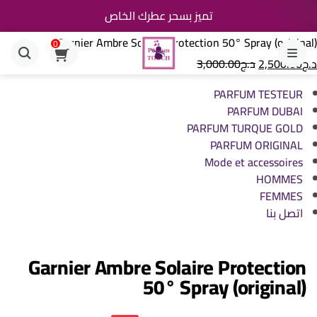
تميز بسحر عطرك الخاص
Garnier Ambre Solaire Protection 50° Spray (original)
0
القائمة
د.ج
2,500.00
د.ج
3,000.00
PARFUM TESTEUR
PARFUM DUBAI
PARFUM TURQUE GOLD
PARFUM ORIGINAL
Mode et accessoires
HOMMES
FEMMES
اتصل بنا
Garnier Ambre Solaire Protection
50° Spray (original)