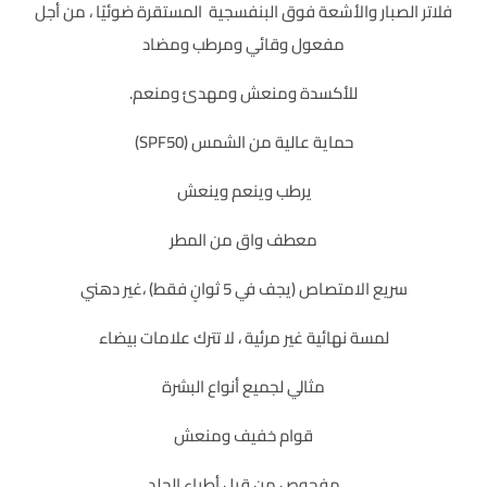
فلاتر الصبار والأشعة فوق البنفسجية المستقرة ضوئيًا ، من أجل
مفعول وقائي ومرطب ومضاد
للأكسدة ومنعش ومهدئ ومنعم.
حماية عالية من الشمس (SPF50)
يرطب وينعم وينعش
معطف واق من المطر
سريع الامتصاص (يجف في 5 ثوانٍ فقط) ،غير دهني
لمسة نهائية غير مرئية ، لا تترك علامات بيضاء
مثالي لجميع أنواع البشرة
قوام خفيف ومنعش
مفحوص من قبل أطباء الجلد