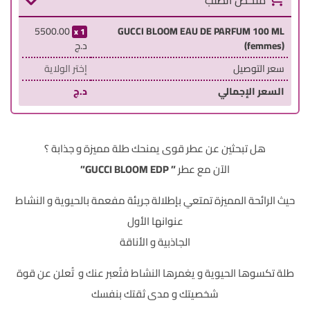
ملخص الطلب
5500.00
GUCCI BLOOM EAU DE PARFUM 100 ML
1
(femmes)
د.ج
سعر التوصيل
إختر الولاية
السعر الإجمالي
د.ج
هل تبحثين عن عطر قوى يمنحك طلة مميزة و جذابة ؟
الآن مع عطر
” GUCCI BLOOM EDP”
حيث الرائحة المميزة تمتعي بإطلالة جريئة مفعمة بالحيوية و النشاط
عنوانها الأول
الجاذبية و الأناقة
طلة تكسوها الحيوية و يغمرها النشاط فتُعبر عنك و تُعلن عن قوة
شخصيتك و مدى ثقتك بنفسك