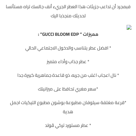
فبمجرد أن تداعب جزيئات هذا العطر الجريء أنف جالسك تراه مستأنسا
لحديثك منجذبا اليك
مميزات ” GUCCI BLOOM EDP” :
* افضل عطر يتناسب والدخول الاجتماعي الحالي
* عطر جذاب وأداء متميز
* نال اعجاب اغلب من جربه، ذو قاعدة جماهرية كبيرة جدا
*سعر مغري تحافظ على ميزانيتك
*قرعة مغلفة سيلوفان مطبوعة بوشون مطبوع التيكيات اجمل
هدية
* عطر مستورد تركي ڤولد