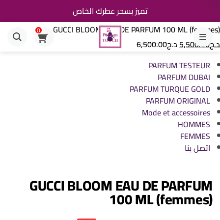
تميز بسحر عطرك الخاص
GUCCI BLOOM EAU DE PARFUM 100 ML (femmes)
0
القائمة
د.ج
5,500.00
د.ج
6,500.00
PARFUM TESTEUR
PARFUM DUBAI
PARFUM TURQUE GOLD
PARFUM ORIGINAL
Mode et accessoires
HOMMES
FEMMES
اتصل بنا
GUCCI BLOOM EAU DE PARFUM
100 ML (femmes)