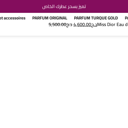
تميز بسحر عطرك الخاص
t accessoires
PARFUM ORIGINAL
PARFUM TURQUE GOLD
P
Miss Dior Eau 
د.ج
4,600.00
د.ج
5,500.00