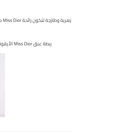
ربطة عنق Miss Dior الأيقونية ، المدعومة بحرفية استثنائية تحول كل شريط مطرز إلى قطعة فريدة هي إبداع حقيقي للأزياء الراقية.