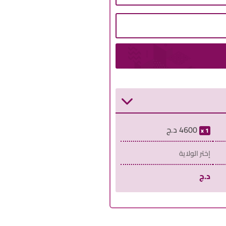
4600
د.ج
1
إختر الولاية
د.ج