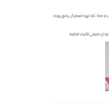
زهرية وطازجة تتكون رائحة Miss Dior مثل باقة من ألف زهرة بألف لون متلألئ: فرانسوا ديماشي ، صانع العطور في دار Dior ، أراد لهذا العطر أن يخلق وردة