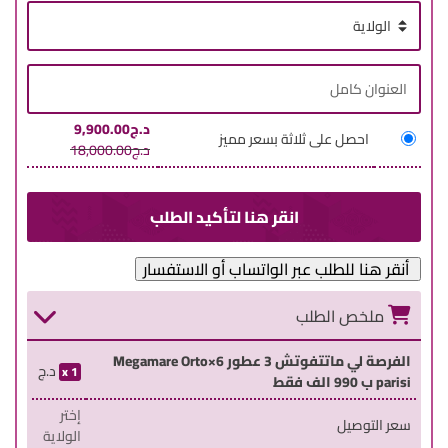
د.ج
9,900.00
احصل على ثلاثة بسعر مميز
د.ج
18,000.00
أنقر هنا للطلب عبر الواتساب أو الاستفسار
ملخص الطلب
الفرصة لي ماتتفوتش 3 عطور 6×Megamare Orto
د.ج
1
parisi ب 990 الف فقط
إختر
سعر التوصيل
الولاية