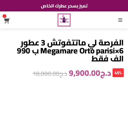
تميز بسحر عطرك الخاص
0
القائمة
الفرصة لي ماتتفوتش 3 عطور
6×Megamare Orto parisi ب 990
الف فقط
د.ج
9,900.00
د.ج
18,000.00
45%